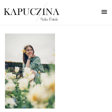
11 maja 2020
DSC03066
Written by
Kapuczina
in