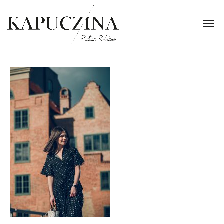
20 marca 2020
IMG_5964-1
Written by
Kapuczina
in