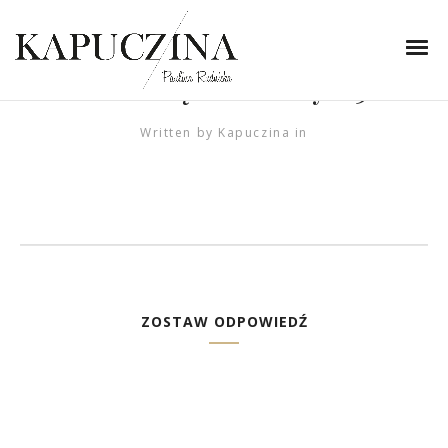
3 lutego 2020
forum-gdańsk-
zwierzęce-wzory-15
Written by
Kapuczina
in
ZOSTAW ODPOWIEDŹ