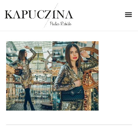
19 grudnia 2019
DSC03640-horz
Written by
Kapuczina
in