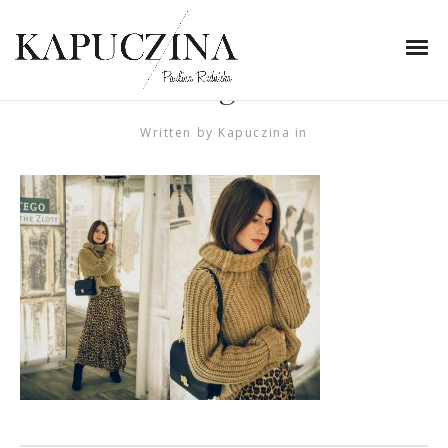
29 października 2019
cętki beż trendy jesień
forum gdańsk
Written by
Kapuczina
in