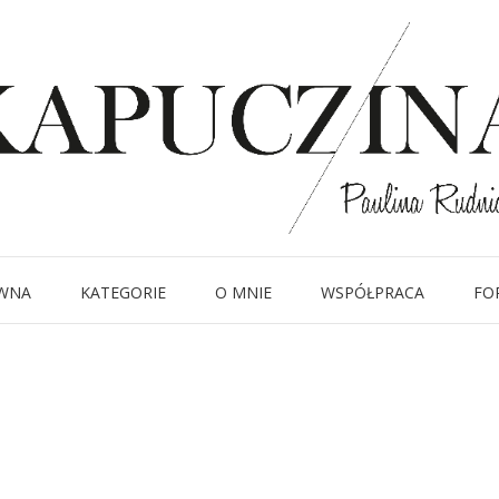
30 września 2019
 sukienka Zara For
Written by
Kapuczina
in
WNA
KATEGORIE
O MNIE
WSPÓŁPRACA
FO