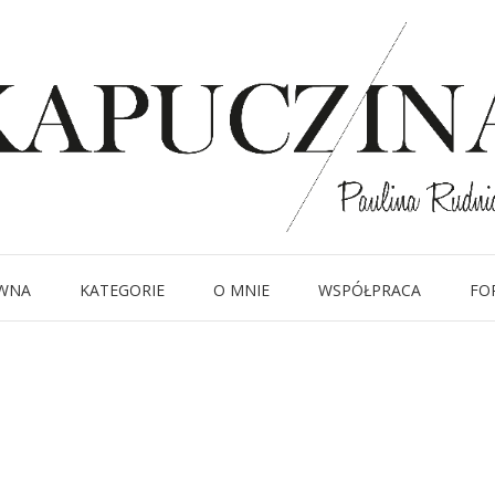
23 sierpnia 2019
IMG_6271
Written by
Kapuczina
in
WNA
KATEGORIE
O MNIE
WSPÓŁPRACA
FO