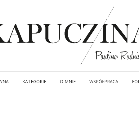
7 lipca 2019
a w pantere spodnica
answear safari
Written by
Kapuczina
in
WNA
KATEGORIE
O MNIE
WSPÓŁPRACA
FO