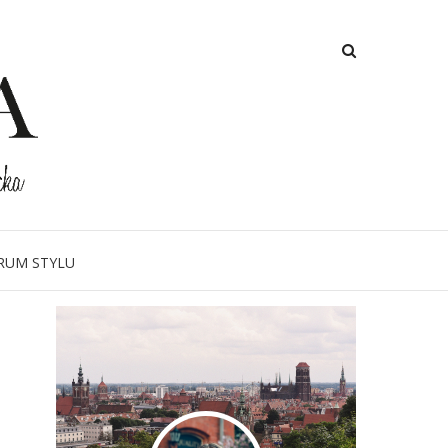
 lniana
RUM STYLU
O MNIE