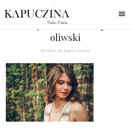
14 lipca 2019
beżowa stylizacja z
zielonymi akcentami park
oliwski
Written by
Kapuczina
in