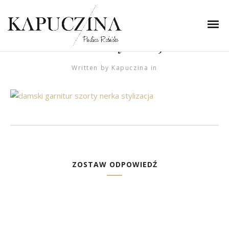
21 maja 2019
damski garnitur szorty
nerka stylizacja
Written by
Kapuczina
in
ZOSTAW ODPOWIEDŹ