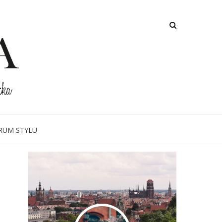
orsay blog
RUM STYLU
O MNIE