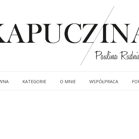
8 kwietnia 2019
nt versace stylizacja 
modowy
Written by
Kapuczina
in
WNA
KATEGORIE
O MNIE
WSPÓŁPRACA
FO