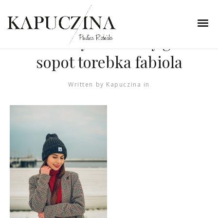
21 lutego 2019
zimowa stylizacja blog
modowy czerwony golf
sopot torebka fabiola
Written by
Kapuczina
in