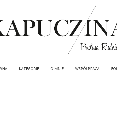
29 stycznia 2019
kozaki za kolano xxl
Written by
Kapuczina
in
WNA
KATEGORIE
O MNIE
WSPÓŁPRACA
FO