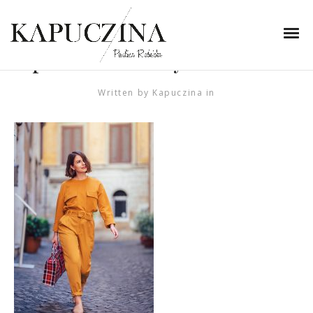
8 stycznia 2019
DSC_3959Miodowy
pomarańczowy total look
Written by
Kapuczina
in