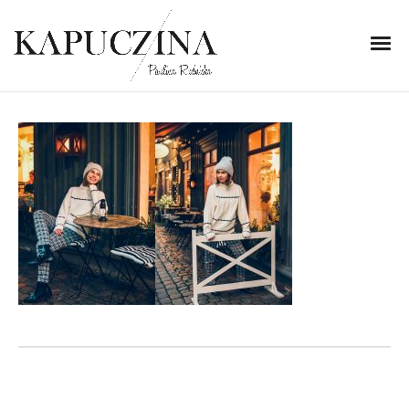
2 grudnia 2018
page
Written by
Kapuczina
in