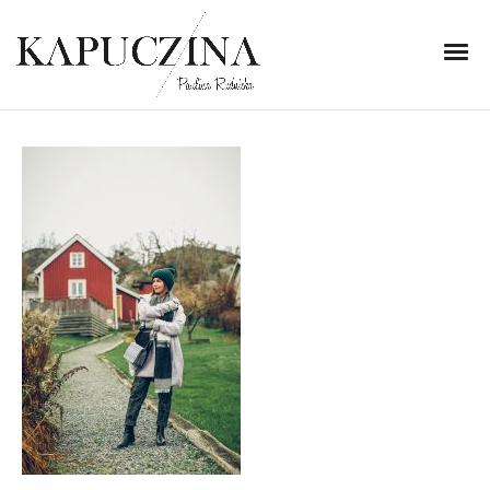
27 listopada 2018
IMG_2943
Written by
Kapuczina
in