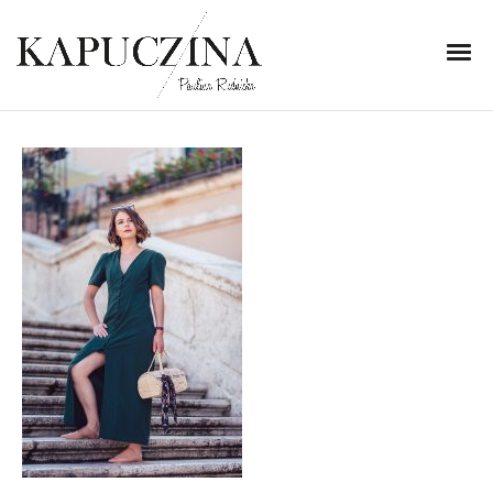
4 listopada 2018
DSC_3778
Written by
Kapuczina
in