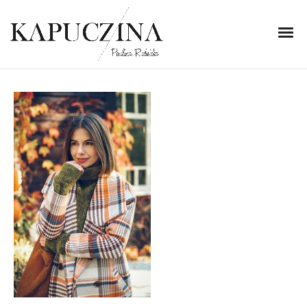
2 listopada 2018
IMG_9457
Written by
Kapuczina
in