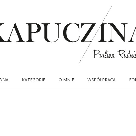
13 listopada 2018
DSC_1892
Written by
Kapuczina
in
WNA
KATEGORIE
O MNIE
WSPÓŁPRACA
FO