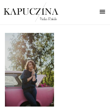
24 września 2018
DSC_5810
Written by
Kapuczina
in