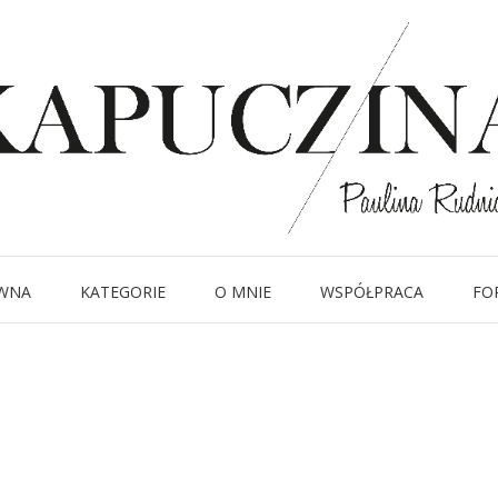
24 września 2018
DSC_5766
Written by
Kapuczina
in
WNA
KATEGORIE
O MNIE
WSPÓŁPRACA
FO