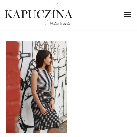
14 września 2018
IMG_3704
Written by
Kapuczina
in