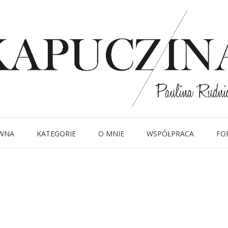
13 września 2018
IMG_9656
Written by
Kapuczina
in
WNA
KATEGORIE
O MNIE
WSPÓŁPRACA
FO