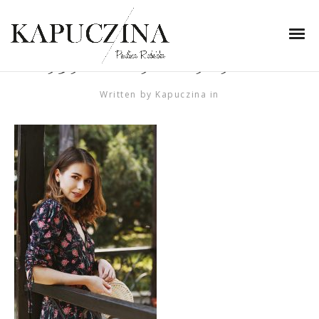
14 sierpnia 2018
51D8C188-D0D9-4D42-
939D-DE9D6B9F90EB
Written by
Kapuczina
in