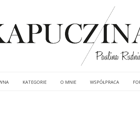
26 sierpnia 2018
IMG_0018
Written by
Kapuczina
in
WNA
KATEGORIE
O MNIE
WSPÓŁPRACA
FO