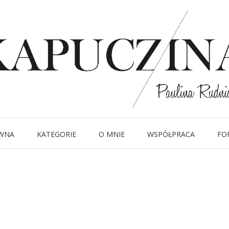
2 sierpnia 2018
IMG_5953
Written by
Kapuczina
in
WNA
KATEGORIE
O MNIE
WSPÓŁPRACA
FO