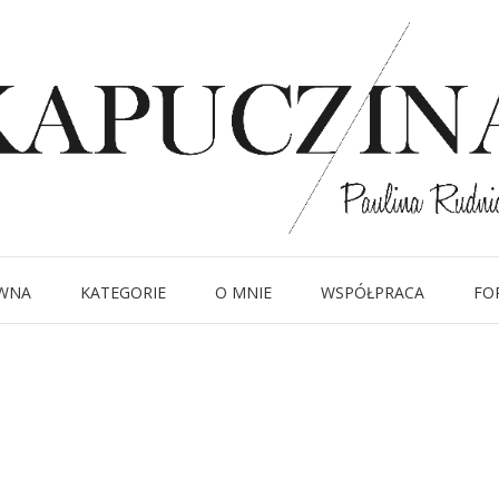
10 lipca 2018
IMG_9187
Written by
Kapuczina
in
WNA
KATEGORIE
O MNIE
WSPÓŁPRACA
FO