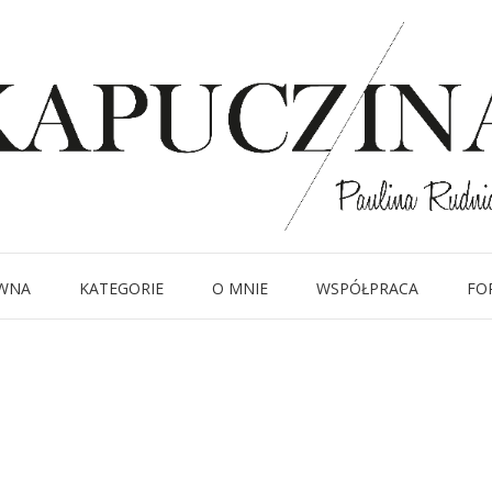
5 lipca 2018
IMG_8931
Written by
Kapuczina
in
WNA
KATEGORIE
O MNIE
WSPÓŁPRACA
FO