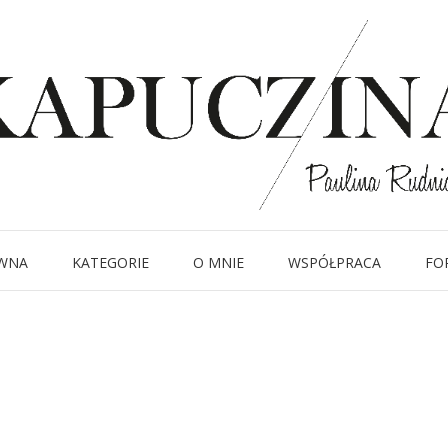
27 lipca 2018
8-2
Written by
Kapuczina
in
WNA
KATEGORIE
O MNIE
WSPÓŁPRACA
FO