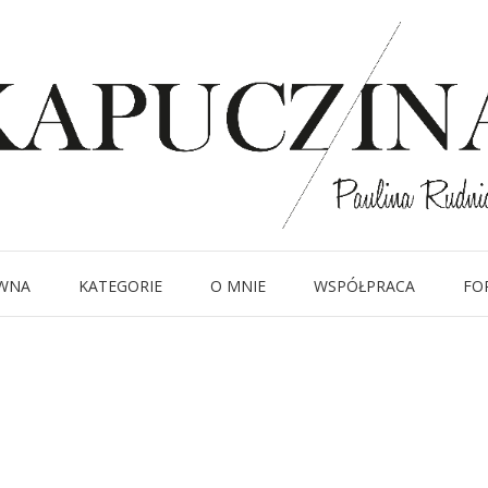
27 lipca 2018
20-2
Written by
Kapuczina
in
WNA
KATEGORIE
O MNIE
WSPÓŁPRACA
FO