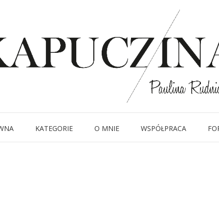
27 lipca 2018
14-2
Written by
Kapuczina
in
WNA
KATEGORIE
O MNIE
WSPÓŁPRACA
FO