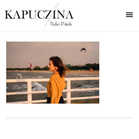
24 lipca 2018
KOB_20180514_F1_9905
Written by
Kapuczina
in