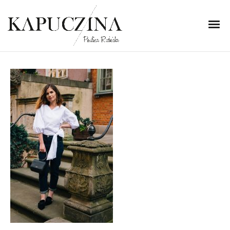
24 lipca 2018
KOB_20180514_F1_9635
Written by
Kapuczina
in