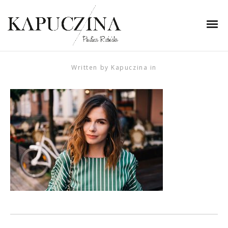
24 lipca 2018
KOB_20180514_F1_9575-
Edit
Written by
Kapuczina
in