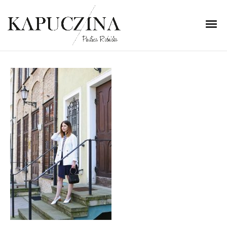
2 lipca 2018
IMG_5869
Written by
Kapuczina
in