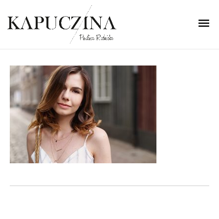
15 lipca 2018
IMG_7749
Written by
Kapuczina
in