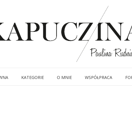
3 maja 2018
IMG_5809
Written by
Kapuczina
in
WNA
KATEGORIE
O MNIE
WSPÓŁPRACA
FO