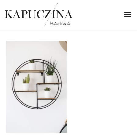
23 maja 2018
IMG_5898
Written by
Kapuczina
in