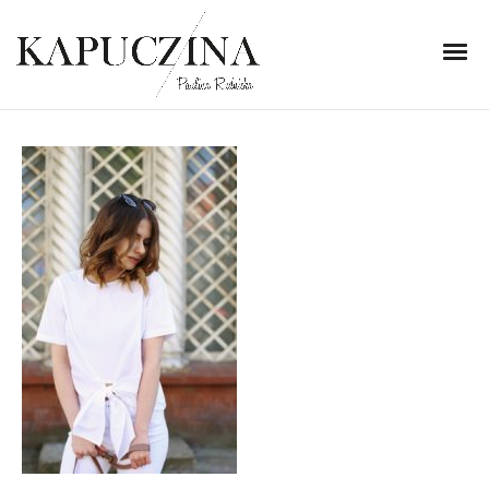
13 maja 2018
IMG_6114
Written by
Kapuczina
in