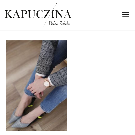
1 lutego 2018
IMG_2658
Written by
Kapuczina
in