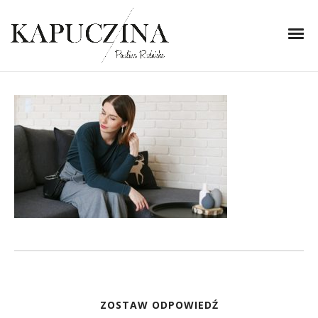
5 stycznia 2018
IMG_0779
Written by
Kapuczina
in
ZOSTAW ODPOWIEDŹ