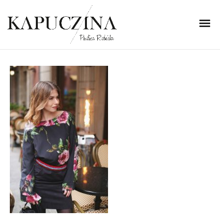
7 listopada 2017
IMG_3460
Written by
Kapuczina
in