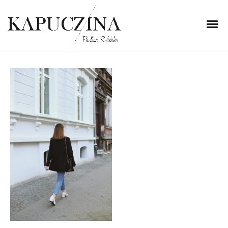
4 listopada 2017
IMG_2353
Written by
Kapuczina
in