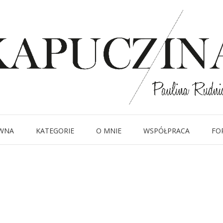
11 października 2017
IMG_1497
Written by
Kapuczina
in
WNA
KATEGORIE
O MNIE
WSPÓŁPRACA
FO