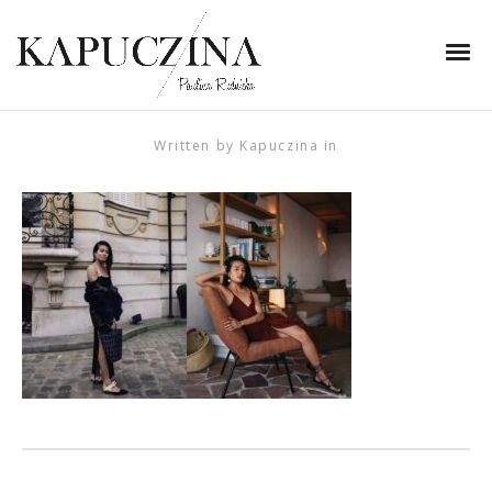
24 września 2017
33441517805_74b6128333_b-
horz
Written by
Kapuczina
in