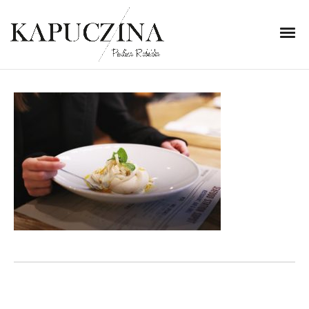
19 stycznia 2017
IMG_9717
Written by
Kapuczina
in