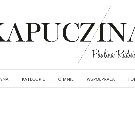
19 października 2015
_DSC0584
Written by
Kapuczina
in
WNA
KATEGORIE
O MNIE
WSPÓŁPRACA
FO