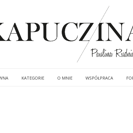
17 września 2015
_DSC7833
Written by
Kapuczina
in
WNA
KATEGORIE
O MNIE
WSPÓŁPRACA
FO