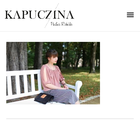
10 września 2015
IMG_0438
Written by
Kapuczina
in