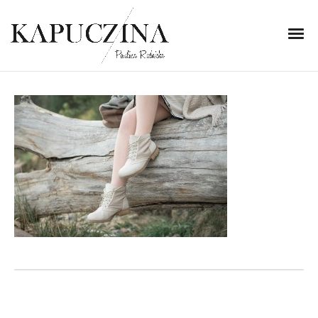
29 września 2015
_DSC0193
Written by
Kapuczina
in